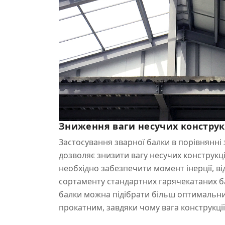
Зниження ваги несучих конструк
Застосування зварної балки в порівнянні
дозволяє знизити вагу несучих конструкці
необхідно забезпечити момент інерції, ві
сортаменту стандартних гарячекатаних ба
балки можна підібрати більш оптимальни
прокатним, завдяки чому вага конструкці