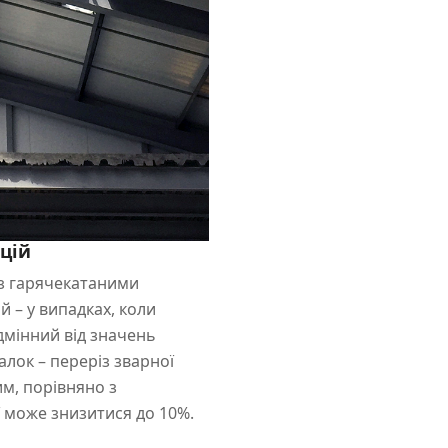
цій
 з гарячекатаними
й – у випадках, коли
дмінний від значень
лок – переріз зварної
м, порівняно з
ї може знизитися до 10%.